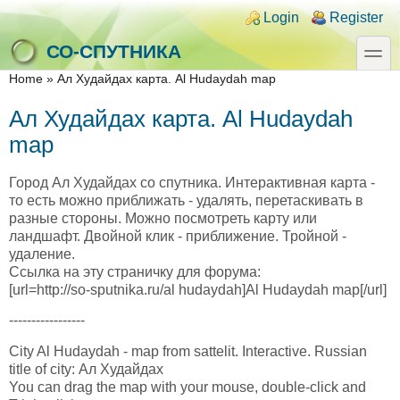
Skip to main content
Skip to search
Login links
Login
Register
toggle
СО-СПУТНИКА
You are here
Home
»
Ал Худайдах карта. Al Hudaydah map
Ал Худайдах карта. Al Hudaydah
map
Город Ал Худайдах со спутника. Интерактивная карта -
то есть можно приближать - удалять, перетаскивать в
разные стороны. Можно посмотреть карту или
ландшафт. Двойной клик - приближение. Тройной -
удаление.
Ссылка на эту страничку для форума:
[url=http://so-sputnika.ru/al hudaydah]Al Hudaydah map[/url]
-----------------
City Al Hudaydah - map from sattelit. Interactive. Russian
title of city: Ал Худайдах
You can drag the map with your mouse, double-click and