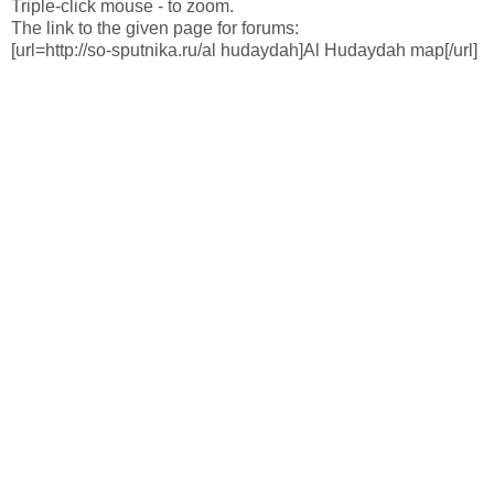
Triple-click mouse - to zoom.
The link to the given page for forums:
[url=http://so-sputnika.ru/al hudaydah]Al Hudaydah map[/url]