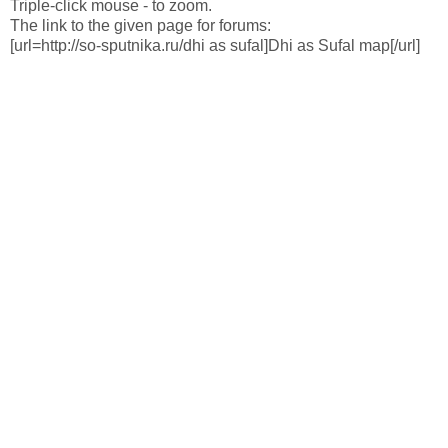
Triple-click mouse - to zoom.
The link to the given page for forums:
[url=http://so-sputnika.ru/dhi as sufal]Dhi as Sufal map[/url]