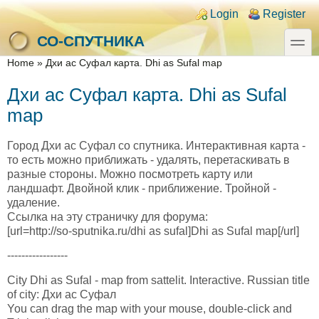
Skip to main content
Skip to search
Login links
Login
Register
toggle
СО-СПУТНИКА
You are here
Home
»
Дхи ас Суфал карта. Dhi as Sufal map
Дхи ас Суфал карта. Dhi as Sufal
map
Город Дхи ас Суфал со спутника. Интерактивная карта -
то есть можно приближать - удалять, перетаскивать в
разные стороны. Можно посмотреть карту или
ландшафт. Двойной клик - приближение. Тройной -
удаление.
Ссылка на эту страничку для форума:
[url=http://so-sputnika.ru/dhi as sufal]Dhi as Sufal map[/url]
-----------------
City Dhi as Sufal - map from sattelit. Interactive. Russian title
of city: Дхи ас Суфал
You can drag the map with your mouse, double-click and