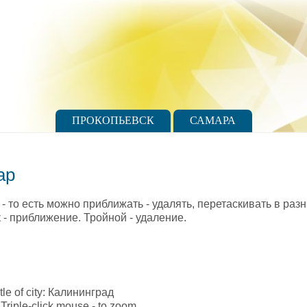
ПРОКОПЬЕВСК
САМАРА
ap
- то есть можно приближать - удалять, перетаскивать в раз
- приближение. Тройной - удаление.
itle of city: Калининград
Triple-click mouse - to zoom.