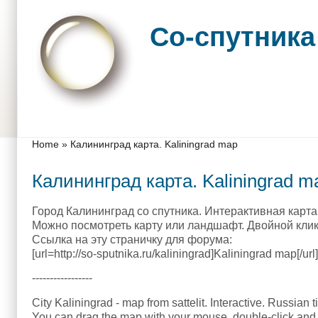
Skip to main content
Skip to search
Со-спутника
Main menu
You are here
Home
»
Калининград карта. Kaliningrad map
Калининград карта. Kaliningrad m
Город Калининград со спутника. Интерактивная карта 
Можно посмотреть карту или ландшафт. Двойной клик 
Ссылка на эту страничку для форума:
[url=http://so-sputnika.ru/kaliningrad]Kaliningrad map[/url]
-----------------
City Kaliningrad - map from sattelit. Interactive. Russian t
You can drag the map with your mouse, double-click and 