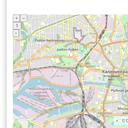
+
–
⇧
›
©