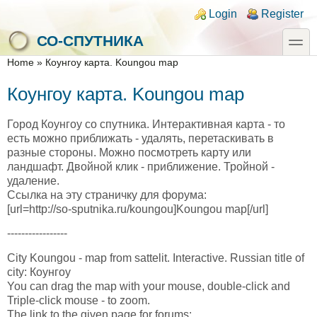
Skip to main content
Skip to search
Login links
Login
Register
toggle
СО-СПУТНИКА
You are here
Home
»
Коунгоу карта. Koungou map
Коунгоу карта. Koungou map
Город Коунгоу со спутника. Интерактивная карта - то
есть можно приближать - удалять, перетаскивать в
разные стороны. Можно посмотреть карту или
ландшафт. Двойной клик - приближение. Тройной -
удаление.
Ссылка на эту страничку для форума:
[url=http://so-sputnika.ru/koungou]Koungou map[/url]
-----------------
City Koungou - map from sattelit. Interactive. Russian title of
city: Коунгоу
You can drag the map with your mouse, double-click and
Triple-click mouse - to zoom.
The link to the given page for forums: