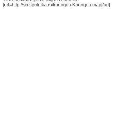
[url=http://so-sputnika.ru/koungou]Koungou map[/url]