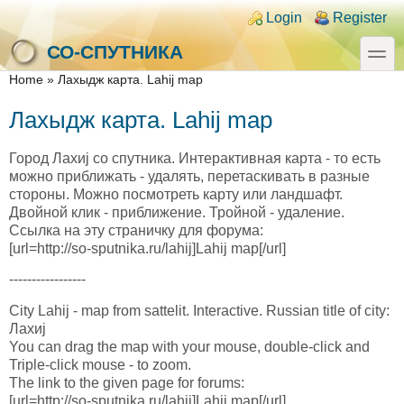
Skip to main content
Skip to search
Login links
Login
Register
toggle
СО-СПУТНИКА
You are here
Home
»
Лахыдж карта. Lahij map
Лахыдж карта. Lahij map
Город Лахиj со спутника. Интерактивная карта - то есть
можно приближать - удалять, перетаскивать в разные
стороны. Можно посмотреть карту или ландшафт.
Двойной клик - приближение. Тройной - удаление.
Ссылка на эту страничку для форума:
[url=http://so-sputnika.ru/lahij]Lahij map[/url]
-----------------
City Lahij - map from sattelit. Interactive. Russian title of city:
Лахиj
You can drag the map with your mouse, double-click and
Triple-click mouse - to zoom.
The link to the given page for forums:
[url=http://so-sputnika.ru/lahij]Lahij map[/url]