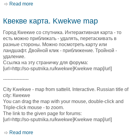
Read more
about Карои карта. Karoi map
Квекве карта. Kwekwe map
Город Кwекwе со спутника. Интерактивная карта - то
есть можно приближать - удалять, перетаскивать в
разные стороны. Можно посмотреть карту или
ландшафт. Двойной клик - приближение. Тройной -
удаление.
Ссылка на эту страничку для форума:
[url=http://so-sputnika.ru/kwekwe]Kwekwe map[/url]
-----------------
City Kwekwe - map from sattelit. Interactive. Russian title of
city: Кwекwе
You can drag the map with your mouse, double-click and
Triple-click mouse - to zoom.
The link to the given page for forums:
[url=http://so-sputnika.ru/kwekwe]Kwekwe map[/url]
Read more
about Квекве карта. Kwekwe map