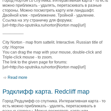
Город Нортон со спутника. Интерактивная карта - то есть
можно приближать - удалять, перетаскивать в разные
стороны. Можно посмотреть карту или ландшафт.
Двойной клик - приближение. Тройной - удаление.
Ссылка на эту страничку для форума:
[url=http://so-sputnika.ru/norton]Norton map[/url]
-----------------
City Norton - map from sattelit. Interactive. Russian title of
city: Нортон
You can drag the map with your mouse, double-click and
Triple-click mouse - to zoom.
The link to the given page for forums:
[url=http://so-sputnika.ru/norton]Norton map[/url]
Read more
about Нортон карта. Norton map
Рэдклифф карта. Redcliff map
Город Редцлифф со спутника. Интерактивная карта - то
есть можно приближать - удалять, перетаскивать в
разные стороны. Можно посмотреть карту или