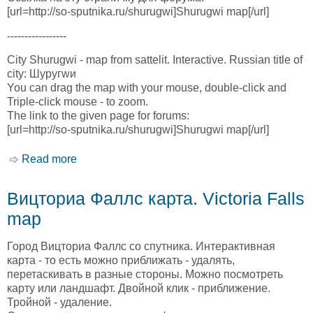
[url=http://so-sputnika.ru/shurugwi]Shurugwi map[/url]
-----------------
City Shurugwi - map from sattelit. Interactive. Russian title of
city: Шуругwи
You can drag the map with your mouse, double-click and
Triple-click mouse - to zoom.
The link to the given page for forums:
[url=http://so-sputnika.ru/shurugwi]Shurugwi map[/url]
Read more
about Шуругви карта. Shurugwi map
Вицториа Фаллс карта. Victoria Falls
map
Город Вицториа Фаллс со спутника. Интерактивная
карта - то есть можно приближать - удалять,
перетаскивать в разные стороны. Можно посмотреть
карту или ландшафт. Двойной клик - приближение.
Тройной - удаление.