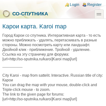
Skip to main content
Skip to search
Login links
Login
Register
toggle
СО-СПУТНИКА
Карои карта. Karoi map
Город Карои со спутника. Интерактивная карта - то есть
можно приближать - удалять, перетаскивать в разные
стороны. Можно посмотреть карту или ландшафт.
Двойной клик - приближение. Тройной - удаление.
Ссылка на эту страничку для форума:
[url=http://so-sputnika.ru/karoi]Karoi map[/url]
-----------------
City Karoi - map from sattelit. Interactive. Russian title of city:
Карои
You can drag the map with your mouse, double-click and
Triple-click mouse - to zoom.
The link to the given page for forums:
[url=http://so-sputnika.ru/karoi]Karoi map[/url]