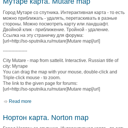
Мутаре карта. Mutare map
Город Мутаре со спутника. Интерактивная карта - то есть
можно приближать - удалять, перетаскивать в разные
стороны. Можно посмотреть карту или ландшафт.
Двойной клик - приближение. Тройной - удаление.
Ссылка на эту страничку для форума:
[url=http://so-sputnika.ru/mutare]Mutare map[/url]
-----------------
City Mutare - map from sattelit. Interactive. Russian title of
city: Мутаре
You can drag the map with your mouse, double-click and
Triple-click mouse - to zoom.
The link to the given page for forums:
[url=http://so-sputnika.ru/mutare]Mutare map[/url]
Read more
about Мутаре карта. Mutare map
Нортон карта. Norton map