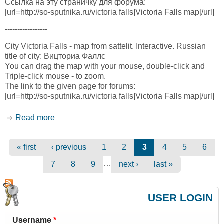
Ссылка на эту страничку для форума:
[url=http://so-sputnika.ru/victoria falls]Victoria Falls map[/url]
-----------------
City Victoria Falls - map from sattelit. Interactive. Russian
title of city: Вицториа Фаллс
You can drag the map with your mouse, double-click and
Triple-click mouse - to zoom.
The link to the given page for forums:
[url=http://so-sputnika.ru/victoria falls]Victoria Falls map[/url]
Read more
about Вицториа Фаллс карта. Victoria Falls
map
« first
‹ previous
1
2
3
4
5
6
Pages
…
7
8
9
next ›
last »
USER LOGIN
Username
*