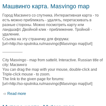
Машвинго карта. Masvingo map
Город Масвинго со спутника. Интерактивная карта - то
есть можно приближать - удалять, перетаскивать в
разные стороны. Можно посмотреть карту или
ландшафт. Двойной клик - приближение. Тройной -
удаление.
Ссылка на эту страничку для форума:
[url=http://so-sputnika.ru/masvingo]Masvingo map[/url]
-----------------
City Masvingo - map from sattelit. Interactive. Russian title of
city: Масвинго
You can drag the map with your mouse, double-click and
Triple-click mouse - to zoom.
The link to the given page for forums:
[url=http://so-sputnika.ru/masvingo]Masvingo map[/url]
Read more
about Машвинго карта. Masvingo map