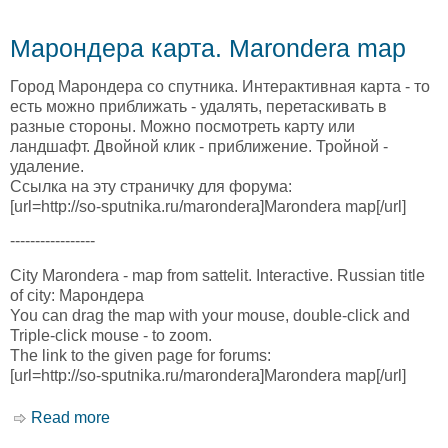
Марондера карта. Marondera map
Город Марондера со спутника. Интерактивная карта - то
есть можно приближать - удалять, перетаскивать в
разные стороны. Можно посмотреть карту или
ландшафт. Двойной клик - приближение. Тройной -
удаление.
Ссылка на эту страничку для форума:
[url=http://so-sputnika.ru/marondera]Marondera map[/url]
-----------------
City Marondera - map from sattelit. Interactive. Russian title
of city: Марондера
You can drag the map with your mouse, double-click and
Triple-click mouse - to zoom.
The link to the given page for forums:
[url=http://so-sputnika.ru/marondera]Marondera map[/url]
Read more
about Марондера карта. Marondera map