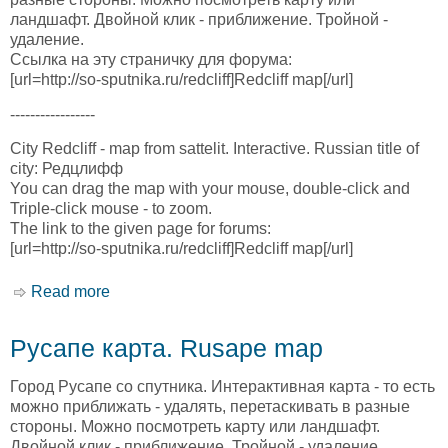
ландшафт. Двойной клик - приближение. Тройной -
удаление.
Ссылка на эту страничку для форума:
[url=http://so-sputnika.ru/redcliff]Redcliff map[/url]
-----------------
City Redcliff - map from sattelit. Interactive. Russian title of
city: Редцлифф
You can drag the map with your mouse, double-click and
Triple-click mouse - to zoom.
The link to the given page for forums:
[url=http://so-sputnika.ru/redcliff]Redcliff map[/url]
Read more
about Рэдклифф карта. Redcliff map
Русапе карта. Rusape map
Город Русапе со спутника. Интерактивная карта - то есть
можно приближать - удалять, перетаскивать в разные
стороны. Можно посмотреть карту или ландшафт.
Двойной клик - приближение. Тройной - удаление.