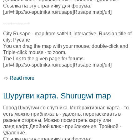
Ссылка на эту страничку для форума:
[url=http://so-sputnika.ru/rusape]Rusape map[/url]
-----------------
City Rusape - map from sattelit. Interactive. Russian title of
city: Русапе
You can drag the map with your mouse, double-click and
Triple-click mouse - to zoom.
The link to the given page for forums:
[url=http://so-sputnika.ru/rusape]Rusape map[/url]
Read more
about Русапе карта. Rusape map
Шуругви карта. Shurugwi map
Город Шуругwи со спутника. Интерактивная карта - то
есть можно приближать - удалять, перетаскивать в
разные стороны. Можно посмотреть карту или
ландшафт. Двойной клик - приближение. Тройной -
удаление.
Ссылка на эту страничку для форума: