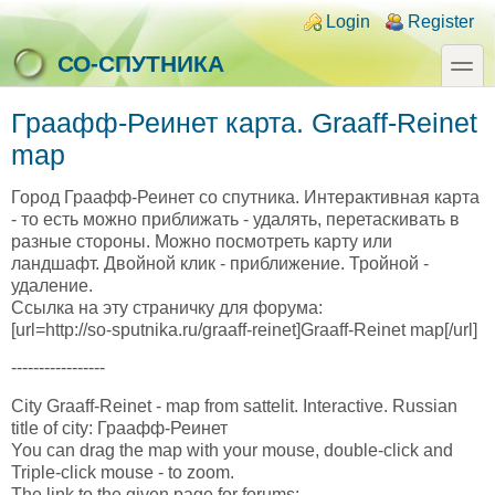
Skip to main content
Skip to search
Login links
Login
Register
toggle
СО-СПУТНИКА
Граафф-Реинет карта. Graaff-Reinet
map
Город Граафф-Реинет со спутника. Интерактивная карта
- то есть можно приближать - удалять, перетаскивать в
разные стороны. Можно посмотреть карту или
ландшафт. Двойной клик - приближение. Тройной -
удаление.
Ссылка на эту страничку для форума:
[url=http://so-sputnika.ru/graaff-reinet]Graaff-Reinet map[/url]
-----------------
City Graaff-Reinet - map from sattelit. Interactive. Russian
title of city: Граафф-Реинет
You can drag the map with your mouse, double-click and
Triple-click mouse - to zoom.
The link to the given page for forums: