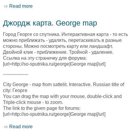
Read more
about Гийани карта. Giyani map
Джордж карта. George map
Город Георге со спутника. Интерактивная карта - то есть
можно приближать - удалять, перетаскивать в разные
стороны. Можно посмотреть карту или ландшафт.
Двойной клик - приближение. Тройной - удаление.
Ссылка на эту страничку для форума:
[url=http://so-sputnika.ru/george]George map[/url]
-----------------
City George - map from sattelit. Interactive. Russian title of
city: Георге
You can drag the map with your mouse, double-click and
Triple-click mouse - to zoom.
The link to the given page for forums:
[url=http://so-sputnika.ru/george]George map[/url]
Read more
about Джордж карта. George map