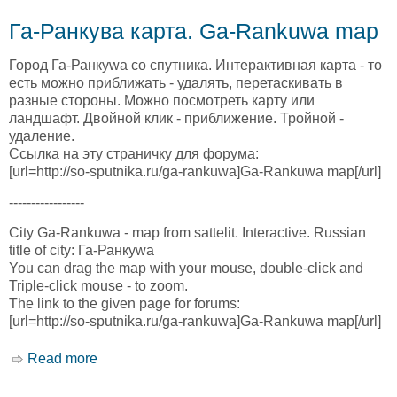
Га-Ранкува карта. Ga-Rankuwa map
Город Га-Ранкуwа со спутника. Интерактивная карта - то
есть можно приближать - удалять, перетаскивать в
разные стороны. Можно посмотреть карту или
ландшафт. Двойной клик - приближение. Тройной -
удаление.
Ссылка на эту страничку для форума:
[url=http://so-sputnika.ru/ga-rankuwa]Ga-Rankuwa map[/url]
-----------------
City Ga-Rankuwa - map from sattelit. Interactive. Russian
title of city: Га-Ранкуwа
You can drag the map with your mouse, double-click and
Triple-click mouse - to zoom.
The link to the given page for forums:
[url=http://so-sputnika.ru/ga-rankuwa]Ga-Rankuwa map[/url]
Read more
about Га-Ранкува карта. Ga-Rankuwa map