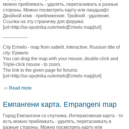
можно приближать - удалять, перетаскивать в разные
стороны. Можно посмотреть карту или ландшафт.
Двойной клик - приближение. Тройной - удаление.
Ссылка на эту страничку для форума:
[url=http://so-sputnika.ru/ermelo]Ermelo map[/url]
-----------------
City Ermelo - map from sattelit. Interactive. Russian title of
city: Ермело
You can drag the map with your mouse, double-click and
Triple-click mouse - to zoom.
The link to the given page for forums:
[url=http://so-sputnika.ru/ermelo]Ermelo map[/url]
Read more
about Эрмело карта. Ermelo map
Емпангени карта. Empangeni map
Город Емпангени со спутника. Интерактивная карта - то
есть можно приближать - удалять, перетаскивать в
разные стороны. Можно посмотреть карту или