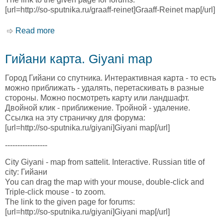
[url=http://so-sputnika.ru/graaff-reinet]Graaff-Reinet map[/url]
Read more
about Граафф-Реинет карта. Graaff-Reinet
map
Гийани карта. Giyani map
Город Гийани со спутника. Интерактивная карта - то есть
можно приближать - удалять, перетаскивать в разные
стороны. Можно посмотреть карту или ландшафт.
Двойной клик - приближение. Тройной - удаление.
Ссылка на эту страничку для форума:
[url=http://so-sputnika.ru/giyani]Giyani map[/url]
-----------------
City Giyani - map from sattelit. Interactive. Russian title of
city: Гийани
You can drag the map with your mouse, double-click and
Triple-click mouse - to zoom.
The link to the given page for forums:
[url=http://so-sputnika.ru/giyani]Giyani map[/url]