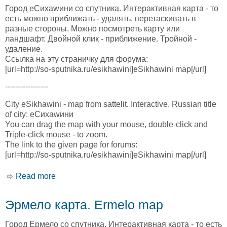
Город еСихаwини со спутника. Интерактивная карта - то
есть можно приближать - удалять, перетаскивать в
разные стороны. Можно посмотреть карту или
ландшафт. Двойной клик - приближение. Тройной -
удаление.
Ссылка на эту страничку для форума:
[url=http://so-sputnika.ru/esikhawini]eSikhawini map[/url]
-----------------
City eSikhawini - map from sattelit. Interactive. Russian title
of city: еСихаwини
You can drag the map with your mouse, double-click and
Triple-click mouse - to zoom.
The link to the given page for forums:
[url=http://so-sputnika.ru/esikhawini]eSikhawini map[/url]
Read more
about еСихавини карта. eSikhawini map
Эрмело карта. Ermelo map
Город Ермело со спутника. Интерактивная карта - то есть