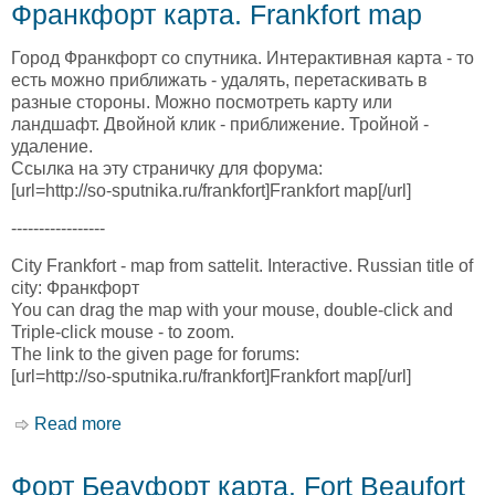
Франкфорт карта. Frankfort map
Город Франкфорт со спутника. Интерактивная карта - то
есть можно приближать - удалять, перетаскивать в
разные стороны. Можно посмотреть карту или
ландшафт. Двойной клик - приближение. Тройной -
удаление.
Ссылка на эту страничку для форума:
[url=http://so-sputnika.ru/frankfort]Frankfort map[/url]
-----------------
City Frankfort - map from sattelit. Interactive. Russian title of
city: Франкфорт
You can drag the map with your mouse, double-click and
Triple-click mouse - to zoom.
The link to the given page for forums:
[url=http://so-sputnika.ru/frankfort]Frankfort map[/url]
Read more
about Франкфорт карта. Frankfort map
Форт Беауфорт карта. Fort Beaufort