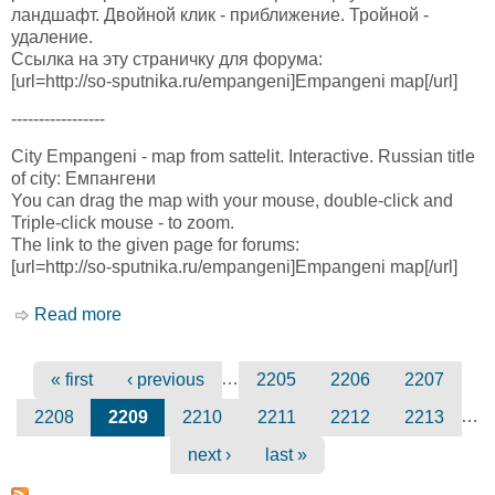
ландшафт. Двойной клик - приближение. Тройной -
удаление.
Ссылка на эту страничку для форума:
[url=http://so-sputnika.ru/empangeni]Empangeni map[/url]
-----------------
City Empangeni - map from sattelit. Interactive. Russian title
of city: Емпангени
You can drag the map with your mouse, double-click and
Triple-click mouse - to zoom.
The link to the given page for forums:
[url=http://so-sputnika.ru/empangeni]Empangeni map[/url]
Read more
about Емпангени карта. Empangeni map
…
« first
‹ previous
2205
2206
2207
Pages
…
2208
2209
2210
2211
2212
2213
next ›
last »