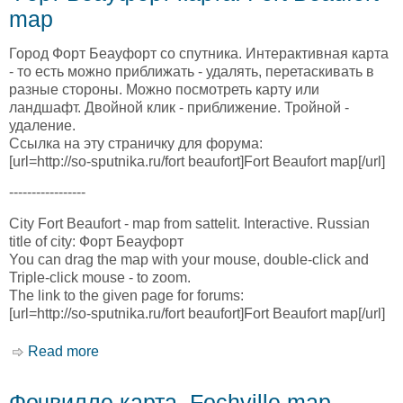
map
Город Форт Беауфорт со спутника. Интерактивная карта
- то есть можно приближать - удалять, перетаскивать в
разные стороны. Можно посмотреть карту или
ландшафт. Двойной клик - приближение. Тройной -
удаление.
Ссылка на эту страничку для форума:
[url=http://so-sputnika.ru/fort beaufort]Fort Beaufort map[/url]
-----------------
City Fort Beaufort - map from sattelit. Interactive. Russian
title of city: Форт Беауфорт
You can drag the map with your mouse, double-click and
Triple-click mouse - to zoom.
The link to the given page for forums:
[url=http://so-sputnika.ru/fort beaufort]Fort Beaufort map[/url]
Read more
about Форт Беауфорт карта. Fort Beaufort
map
Фочвилле карта. Fochville map