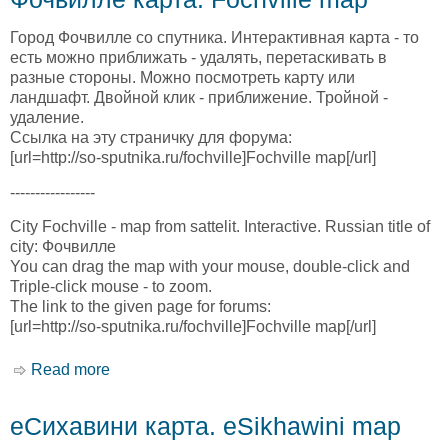
Город Фочвилле со спутника. Интерактивная карта - то
есть можно приближать - удалять, перетаскивать в
разные стороны. Можно посмотреть карту или
ландшафт. Двойной клик - приближение. Тройной -
удаление.
Ссылка на эту страничку для форума:
[url=http://so-sputnika.ru/fochville]Fochville map[/url]
-----------------
City Fochville - map from sattelit. Interactive. Russian title of
city: Фочвилле
You can drag the map with your mouse, double-click and
Triple-click mouse - to zoom.
The link to the given page for forums:
[url=http://so-sputnika.ru/fochville]Fochville map[/url]
Read more
about Фочвилле карта. Fochville map
еСихавини карта. eSikhawini map