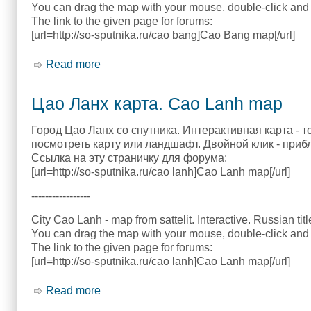
You can drag the map with your mouse, double-click and 
The link to the given page for forums:
[url=http://so-sputnika.ru/cao bang]Cao Bang map[/url]
Read more
about Каобанг карта. Cao Bang map
Цао Ланх карта. Cao Lanh map
Город Цао Ланх со спутника. Интерактивная карта - 
посмотреть карту или ландшафт. Двойной клик - приб
Ссылка на эту страничку для форума:
[url=http://so-sputnika.ru/cao lanh]Cao Lanh map[/url]
-----------------
City Cao Lanh - map from sattelit. Interactive. Russian tit
You can drag the map with your mouse, double-click and 
The link to the given page for forums:
[url=http://so-sputnika.ru/cao lanh]Cao Lanh map[/url]
Read more
about Цао Ланх карта. Cao Lanh map