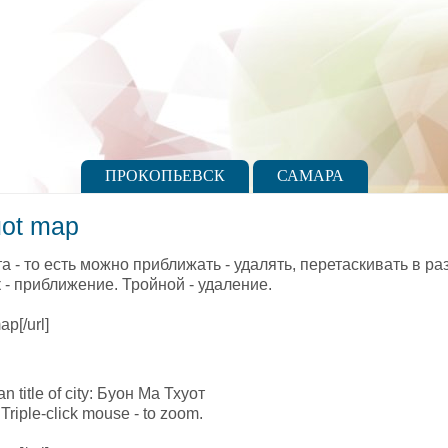
ПРОКОПЬЕВСК
САМАРА
uot map
а - то есть можно приближать - удалять, перетаскивать в р
- приближение. Тройной - удаление.
p[/url]
an title of city: Буон Ма Тхуот
Triple-click mouse - to zoom.