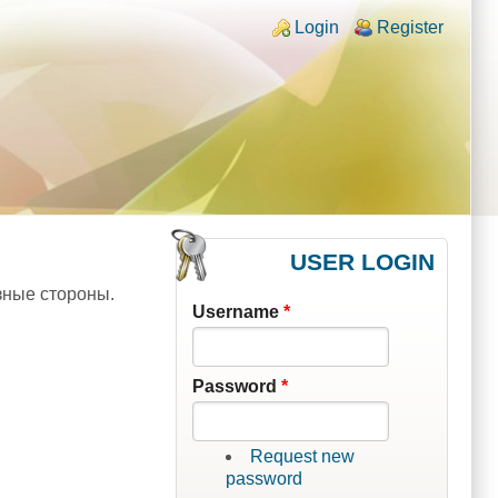
Login links
Login
Register
USER LOGIN
азные стороны.
Username
*
Password
*
Request new
password