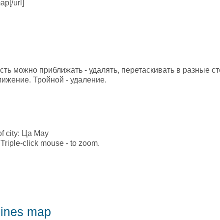
p[/url]
ot map
есть можно приближать - удалять, перетаскивать в разные 
лижение. Тройной - удаление.
of city: Ца Мау
Triple-click mouse - to zoom.
ines map