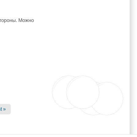
 стороны. Можно
st »