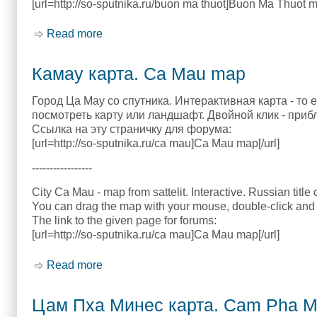
[url=http://so-sputnika.ru/buon ma thuot]Buon Ma Thuot ma
Read more
about Буон Ма Тхуот карта. Buon Ma Thu
Камау карта. Ca Mau map
Город Ца Мау со спутника. Интерактивная карта - то 
посмотреть карту или ландшафт. Двойной клик - приб
Ссылка на эту страничку для форума:
[url=http://so-sputnika.ru/ca mau]Ca Mau map[/url]
-----------------
City Ca Mau - map from sattelit. Interactive. Russian title 
You can drag the map with your mouse, double-click and 
The link to the given page for forums:
[url=http://so-sputnika.ru/ca mau]Ca Mau map[/url]
Read more
about Камау карта. Ca Mau map
Цам Пха Минес карта. Cam Pha M