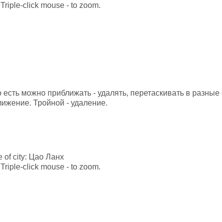
Triple-click mouse - to zoom.
то есть можно приближать - удалять, перетаскивать в разны
лижение. Тройной - удаление.
le of city: Цао Ланх
Triple-click mouse - to zoom.