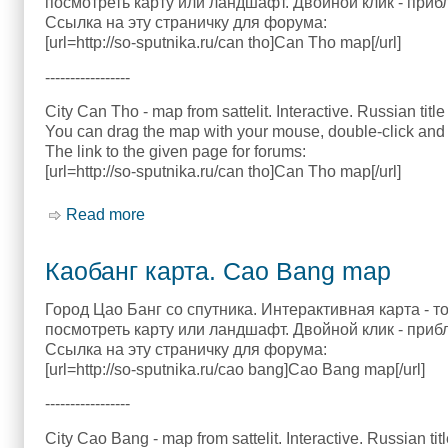
посмотреть карту или ландшафт. Двойной клик - приб
Ссылка на эту страничку для форума:
[url=http://so-sputnika.ru/can tho]Can Tho map[/url]
-----------------
City Can Tho - map from sattelit. Interactive. Russian title
You can drag the map with your mouse, double-click and 
The link to the given page for forums:
[url=http://so-sputnika.ru/can tho]Can Tho map[/url]
Read more
about Цан Тхо карта. Can Tho map
Каобанг карта. Cao Bang map
Город Цао Банг со спутника. Интерактивная карта - т
посмотреть карту или ландшафт. Двойной клик - приб
Ссылка на эту страничку для форума:
[url=http://so-sputnika.ru/cao bang]Cao Bang map[/url]
-----------------
City Cao Bang - map from sattelit. Interactive. Russian tit