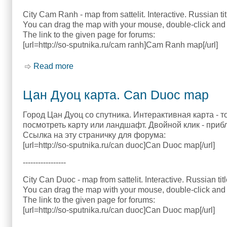
City Cam Ranh - map from sattelit. Interactive. Russian ti
You can drag the map with your mouse, double-click and 
The link to the given page for forums:
[url=http://so-sputnika.ru/cam ranh]Cam Ranh map[/url]
Read more
about Камрань карта. Cam Ranh map
Цан Дуоц карта. Can Duoc map
Город Цан Дуоц со спутника. Интерактивная карта - 
посмотреть карту или ландшафт. Двойной клик - приб
Ссылка на эту страничку для форума:
[url=http://so-sputnika.ru/can duoc]Can Duoc map[/url]
-----------------
City Can Duoc - map from sattelit. Interactive. Russian tit
You can drag the map with your mouse, double-click and 
The link to the given page for forums:
[url=http://so-sputnika.ru/can duoc]Can Duoc map[/url]