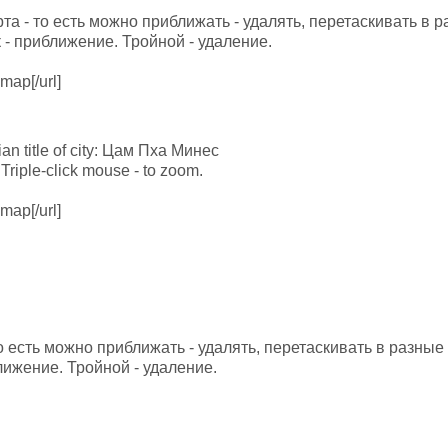
а - то есть можно приближать - удалять, перетаскивать в 
- приближение. Тройной - удаление.
map[/url]
ian title of city: Цам Пха Минес
Triple-click mouse - to zoom.
map[/url]
ines map
то есть можно приближать - удалять, перетаскивать в разны
лижение. Тройной - удаление.