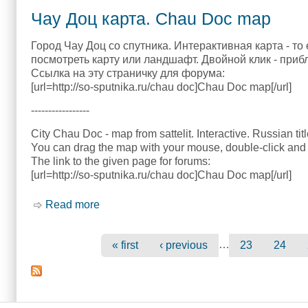
Чау Доц карта. Chau Doc map
Город Чау Доц со спутника. Интерактивная карта - то
посмотреть карту или ландшафт. Двойной клик - приб
Ссылка на эту страничку для форума:
[url=http://so-sputnika.ru/chau doc]Chau Doc map[/url]
-----------------
City Chau Doc - map from sattelit. Interactive. Russian tit
You can drag the map with your mouse, double-click and 
The link to the given page for forums:
[url=http://so-sputnika.ru/chau doc]Chau Doc map[/url]
Read more
about Чау Доц карта. Chau Doc map
…
« first
‹ previous
23
24
Pages
Main menu