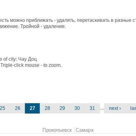
 есть можно приближать - удалять, перетаскивать в разные
лижение. Тройной - удаление.
le of city: Чау Доц
Triple-click mouse - to zoom.
…
25
26
27
28
29
30
31
next ›
la
Прокопьевск
Самара