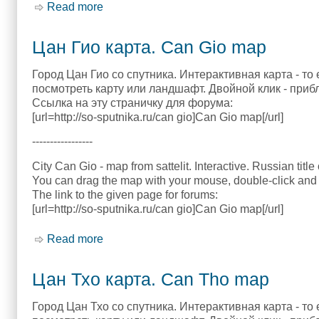
Read more
about Цан Дуоц карта. Can Duoc map
Цан Гио карта. Can Gio map
Город Цан Гио со спутника. Интерактивная карта - то
посмотреть карту или ландшафт. Двойной клик - приб
Ссылка на эту страничку для форума:
[url=http://so-sputnika.ru/can gio]Can Gio map[/url]
-----------------
City Can Gio - map from sattelit. Interactive. Russian title
You can drag the map with your mouse, double-click and 
The link to the given page for forums:
[url=http://so-sputnika.ru/can gio]Can Gio map[/url]
Read more
about Цан Гио карта. Can Gio map
Цан Тхо карта. Can Tho map
Город Цан Тхо со спутника. Интерактивная карта - то