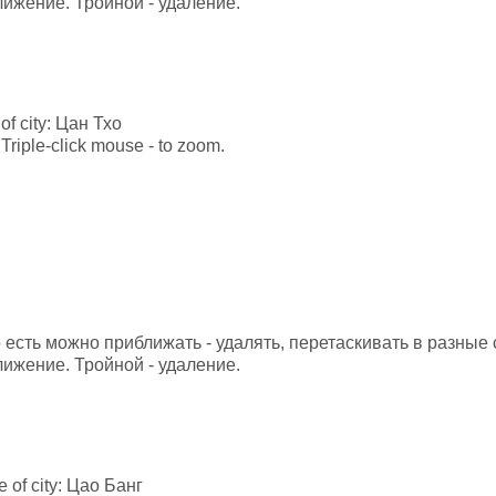
лижение. Тройной - удаление.
 of city: Цан Тхо
Triple-click mouse - to zoom.
о есть можно приближать - удалять, перетаскивать в разны
лижение. Тройной - удаление.
le of city: Цао Банг