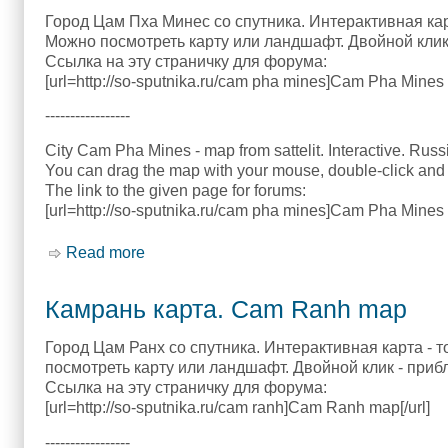
Город Цам Пха Минес со спутника. Интерактивная карт
Можно посмотреть карту или ландшафт. Двойной клик 
Ссылка на эту страничку для форума:
[url=http://so-sputnika.ru/cam pha mines]Cam Pha Mines 
-----------------
City Cam Pha Mines - map from sattelit. Interactive. Russ
You can drag the map with your mouse, double-click and 
The link to the given page for forums:
[url=http://so-sputnika.ru/cam pha mines]Cam Pha Mines 
Read more
about Цам Пха Минес карта. Cam Pha M
Камрань карта. Cam Ranh map
Город Цам Ранх со спутника. Интерактивная карта - 
посмотреть карту или ландшафт. Двойной клик - приб
Ссылка на эту страничку для форума:
[url=http://so-sputnika.ru/cam ranh]Cam Ranh map[/url]
-----------------