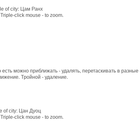
tle of city: Цам Ранх
Triple-click mouse - to zoom.
то есть можно приближать - удалять, перетаскивать в разны
лижение. Тройной - удаление.
le of city: Цан Дуоц
Triple-click mouse - to zoom.