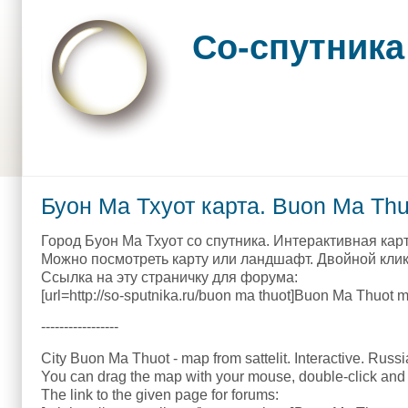
Skip to main content
Skip to search
Со-спутника
Main menu
Буон Ма Тхуот карта. Buon Ma Th
Город Буон Ма Тхуот со спутника. Интерактивная карт
Можно посмотреть карту или ландшафт. Двойной клик 
Ссылка на эту страничку для форума:
[url=http://so-sputnika.ru/buon ma thuot]Buon Ma Thuot ma
-----------------
City Buon Ma Thuot - map from sattelit. Interactive. Russi
You can drag the map with your mouse, double-click and 
The link to the given page for forums: