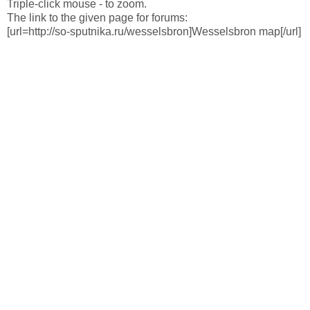
Triple-click mouse - to zoom.
The link to the given page for forums:
[url=http://so-sputnika.ru/wesselsbron]Wesselsbron map[/url]