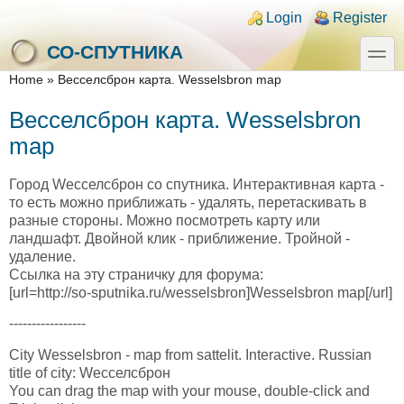
Skip to main content
Skip to search
Login links
Login
Register
toggle
СО-СПУТНИКА
You are here
Home
»
Весселсброн карта. Wesselsbron map
Весселсброн карта. Wesselsbron
map
Город Wесселсброн со спутника. Интерактивная карта -
то есть можно приближать - удалять, перетаскивать в
разные стороны. Можно посмотреть карту или
ландшафт. Двойной клик - приближение. Тройной -
удаление.
Ссылка на эту страничку для форума:
[url=http://so-sputnika.ru/wesselsbron]Wesselsbron map[/url]
-----------------
City Wesselsbron - map from sattelit. Interactive. Russian
title of city: Wесселсброн
You can drag the map with your mouse, double-click and