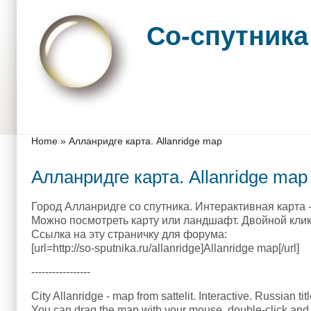
Skip to main content
Skip to search
Со-спутника
Main menu
You are here
Home
»
Алланридге карта. Allanridge map
Алланридге карта. Allanridge map
Город Алланридге со спутника. Интерактивная карта -
Можно посмотреть карту или ландшафт. Двойной клик 
Ссылка на эту страничку для форума:
[url=http://so-sputnika.ru/allanridge]Allanridge map[/url]
-----------------
City Allanridge - map from sattelit. Interactive. Russian ti
You can drag the map with your mouse, double-click and 