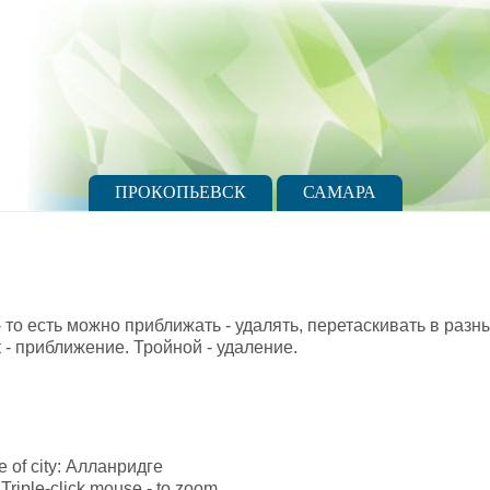
ПРОКОПЬЕВСК
САМАРА
 то есть можно приближать - удалять, перетаскивать в разн
- приближение. Тройной - удаление.
tle of city: Алланридге
Triple-click mouse - to zoom.