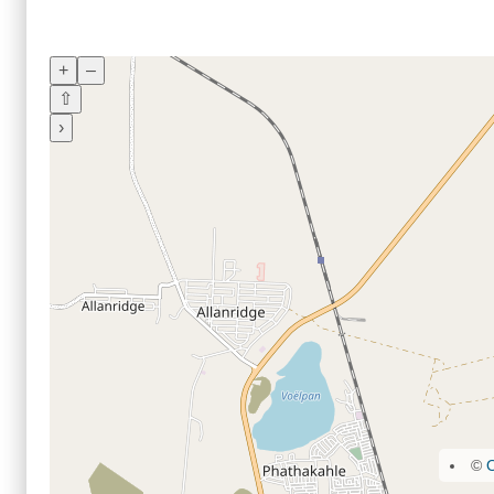
+
–
⇧
›
©