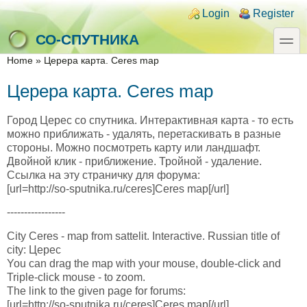
Skip to main content
Skip to search
Login links
Login
Register
toggle
СО-СПУТНИКА
You are here
Home
»
Церера карта. Ceres map
Церера карта. Ceres map
Город Церес со спутника. Интерактивная карта - то есть
можно приближать - удалять, перетаскивать в разные
стороны. Можно посмотреть карту или ландшафт.
Двойной клик - приближение. Тройной - удаление.
Ссылка на эту страничку для форума:
[url=http://so-sputnika.ru/ceres]Ceres map[/url]
-----------------
City Ceres - map from sattelit. Interactive. Russian title of
city: Церес
You can drag the map with your mouse, double-click and
Triple-click mouse - to zoom.
The link to the given page for forums:
[url=http://so-sputnika.ru/ceres]Ceres map[/url]