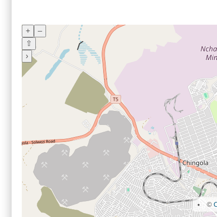
+
–
⇧
›
©