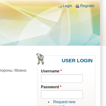
Login links
Login
Register
USER LOGIN
 стороны. Можно
Username
*
Password
*
Request new