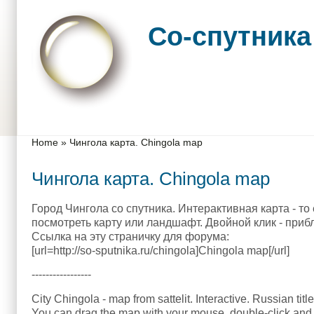
Skip to main content
Skip to search
Со-спутника
Main menu
You are here
Home
»
Чингола карта. Chingola map
Чингола карта. Chingola map
Город Чингола со спутника. Интерактивная карта - то
посмотреть карту или ландшафт. Двойной клик - приб
Ссылка на эту страничку для форума:
[url=http://so-sputnika.ru/chingola]Chingola map[/url]
-----------------
City Chingola - map from sattelit. Interactive. Russian titl
You can drag the map with your mouse, double-click and 