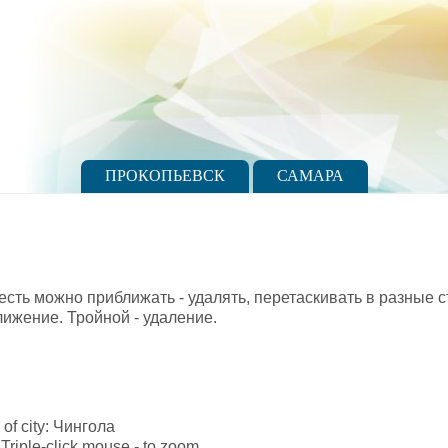
ПРОКОПЬЕВСК
САМАРА
 есть можно приближать - удалять, перетаскивать в разные
лижение. Тройной - удаление.
e of city: Чингола
Triple-click mouse - to zoom.