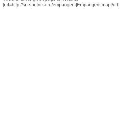
[url=http://so-sputnika.ru/empangeni]Empangeni map[/url]