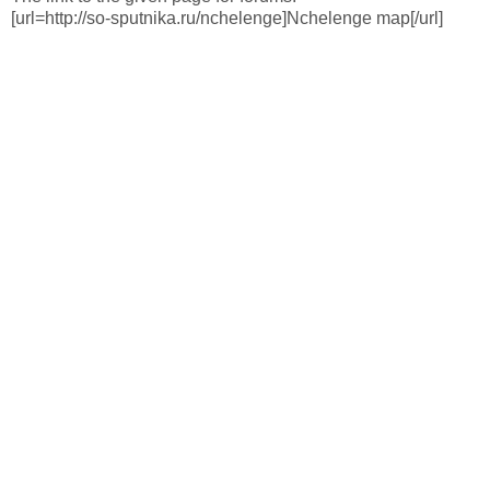
[url=http://so-sputnika.ru/nchelenge]Nchelenge map[/url]