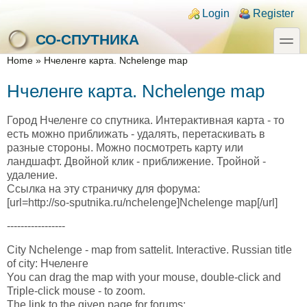
Skip to main content
Skip to search
Login links
Login
Register
toggle
СО-СПУТНИКА
You are here
Home
»
Нчеленге карта. Nchelenge map
Нчеленге карта. Nchelenge map
Город Нчеленге со спутника. Интерактивная карта - то
есть можно приближать - удалять, перетаскивать в
разные стороны. Можно посмотреть карту или
ландшафт. Двойной клик - приближение. Тройной -
удаление.
Ссылка на эту страничку для форума:
[url=http://so-sputnika.ru/nchelenge]Nchelenge map[/url]
-----------------
City Nchelenge - map from sattelit. Interactive. Russian title
of city: Нчеленге
You can drag the map with your mouse, double-click and
Triple-click mouse - to zoom.
The link to the given page for forums: