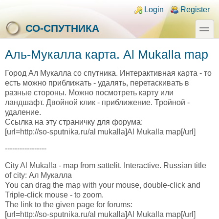
Skip to main content
Skip to search
Login links
Login
Register
toggle
СО-СПУТНИКА
Аль-Мукалла карта. Al Mukalla map
Город Ал Мукалла со спутника. Интерактивная карта - то
есть можно приближать - удалять, перетаскивать в
разные стороны. Можно посмотреть карту или
ландшафт. Двойной клик - приближение. Тройной -
удаление.
Ссылка на эту страничку для форума:
[url=http://so-sputnika.ru/al mukalla]Al Mukalla map[/url]
-----------------
City Al Mukalla - map from sattelit. Interactive. Russian title
of city: Ал Мукалла
You can drag the map with your mouse, double-click and
Triple-click mouse - to zoom.
The link to the given page for forums:
[url=http://so-sputnika.ru/al mukalla]Al Mukalla map[/url]