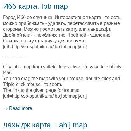
Ибб карта. Ibb map
Город Ибб со спутника. Интерактивная карта - то есть
можно приближать - удалять, перетаскивать в разные
стороны. Можно посмотреть карту или ландшафт.
Двойной клик - приближение. Тройной - удаление.
Ссылка на эту страничку для форума:
[url=http://so-sputnika.ru/ibb]Ibb map[/url]
-----------------
City Ibb - map from sattelit. Interactive. Russian title of city:
Ибб
You can drag the map with your mouse, double-click and
Triple-click mouse - to zoom.
The link to the given page for forums:
[url=http://so-sputnika.ru/ibb]Ibb map[/url]
Read more
about Ибб карта. Ibb map
Лахыдж карта. Lahij map