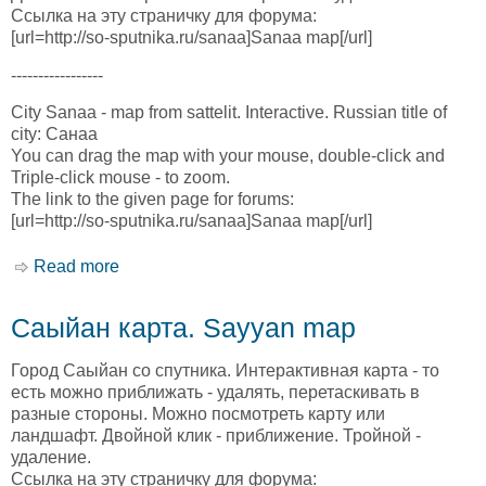
Ссылка на эту страничку для форума:
[url=http://so-sputnika.ru/sanaa]Sanaa map[/url]
-----------------
City Sanaa - map from sattelit. Interactive. Russian title of
city: Санаа
You can drag the map with your mouse, double-click and
Triple-click mouse - to zoom.
The link to the given page for forums:
[url=http://so-sputnika.ru/sanaa]Sanaa map[/url]
Read more
about Сана карта. Sanaa map
Саыйан карта. Sayyan map
Город Саыйан со спутника. Интерактивная карта - то
есть можно приближать - удалять, перетаскивать в
разные стороны. Можно посмотреть карту или
ландшафт. Двойной клик - приближение. Тройной -
удаление.
Ссылка на эту страничку для форума: