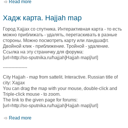
Read more
about Дхи ас Суфал карта. Dhi as Sufal map
Хадж карта. Hajjah map
Город Хаjjах со спутника. Интерактивная карта - то есть
можно приближать - удалять, перетаскивать в разные
стороны. Можно посмотреть карту или ландшафт.
Двойной клик - приближение. Тройной - удаление.
Ссылка на эту страничку для форума:
[url=http://so-sputnika.ru/hajjah]Hajjah map[/url]
-----------------
City Hajjah - map from sattelit. Interactive. Russian title of
city: Хаjjах
You can drag the map with your mouse, double-click and
Triple-click mouse - to zoom.
The link to the given page for forums:
[url=http://so-sputnika.ru/hajjah]Hajjah map[/url]
Read more
about Хадж карта. Hajjah map