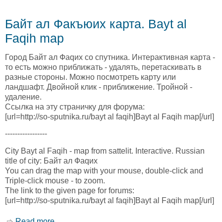
Байт ал Факъюих карта. Bayt al
Faqih map
Город Байт ал Фаqих со спутника. Интерактивная карта -
то есть можно приближать - удалять, перетаскивать в
разные стороны. Можно посмотреть карту или
ландшафт. Двойной клик - приближение. Тройной -
удаление.
Ссылка на эту страничку для форума:
[url=http://so-sputnika.ru/bayt al faqih]Bayt al Faqih map[/url]
-----------------
City Bayt al Faqih - map from sattelit. Interactive. Russian
title of city: Байт ал Фаqих
You can drag the map with your mouse, double-click and
Triple-click mouse - to zoom.
The link to the given page for forums:
[url=http://so-sputnika.ru/bayt al faqih]Bayt al Faqih map[/url]
Read more
about Байт ал Факъюих карта. Bayt al Faqih