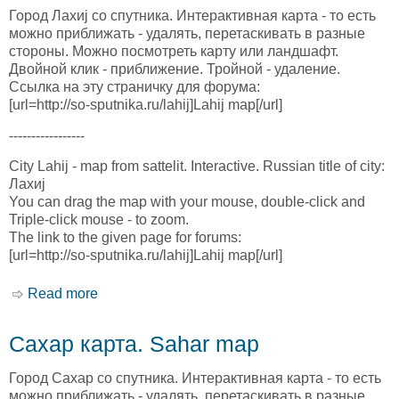
Город Лахиj со спутника. Интерактивная карта - то есть
можно приближать - удалять, перетаскивать в разные
стороны. Можно посмотреть карту или ландшафт.
Двойной клик - приближение. Тройной - удаление.
Ссылка на эту страничку для форума:
[url=http://so-sputnika.ru/lahij]Lahij map[/url]
-----------------
City Lahij - map from sattelit. Interactive. Russian title of city:
Лахиj
You can drag the map with your mouse, double-click and
Triple-click mouse - to zoom.
The link to the given page for forums:
[url=http://so-sputnika.ru/lahij]Lahij map[/url]
Read more
about Лахыдж карта. Lahij map
Сахар карта. Sahar map
Город Сахар со спутника. Интерактивная карта - то есть
можно приближать - удалять, перетаскивать в разные