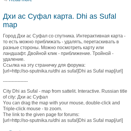
map
Дхи ас Суфал карта. Dhi as Sufal
map
Город Дхи ас Суфал со спутника. Интерактивная карта -
то есть можно приближать - удалять, перетаскивать в
разные стороны. Можно посмотреть карту или
ландшафт. Двойной клик - приближение. Тройной -
удаление.
Ссылка на эту страничку для форума:
[url=http://so-sputnika.ru/dhi as sufal]Dhi as Sufal map[/url]
-----------------
City Dhi as Sufal - map from sattelit. Interactive. Russian title
of city: Дхи ас Суфал
You can drag the map with your mouse, double-click and
Triple-click mouse - to zoom.
The link to the given page for forums:
[url=http://so-sputnika.ru/dhi as sufal]Dhi as Sufal map[/url]