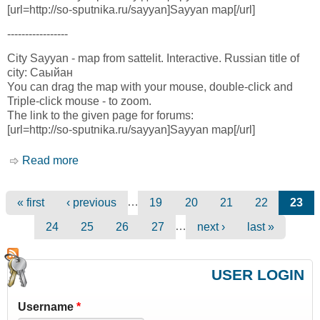
[url=http://so-sputnika.ru/sayyan]Sayyan map[/url]
-----------------
City Sayyan - map from sattelit. Interactive. Russian title of
city: Саыйан
You can drag the map with your mouse, double-click and
Triple-click mouse - to zoom.
The link to the given page for forums:
[url=http://so-sputnika.ru/sayyan]Sayyan map[/url]
Read more
about Саыйан карта. Sayyan map
…
« first
‹ previous
19
20
21
22
23
Pages
…
24
25
26
27
next ›
last »
USER LOGIN
Username
*