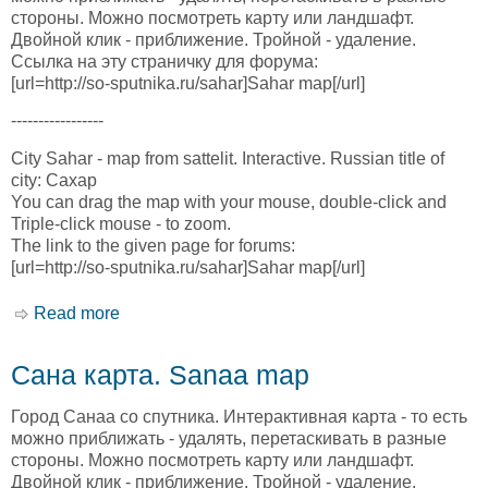
стороны. Можно посмотреть карту или ландшафт.
Двойной клик - приближение. Тройной - удаление.
Ссылка на эту страничку для форума:
[url=http://so-sputnika.ru/sahar]Sahar map[/url]
-----------------
City Sahar - map from sattelit. Interactive. Russian title of
city: Сахар
You can drag the map with your mouse, double-click and
Triple-click mouse - to zoom.
The link to the given page for forums:
[url=http://so-sputnika.ru/sahar]Sahar map[/url]
Read more
about Сахар карта. Sahar map
Сана карта. Sanaa map
Город Санаа со спутника. Интерактивная карта - то есть
можно приближать - удалять, перетаскивать в разные
стороны. Можно посмотреть карту или ландшафт.
Двойной клик - приближение. Тройной - удаление.