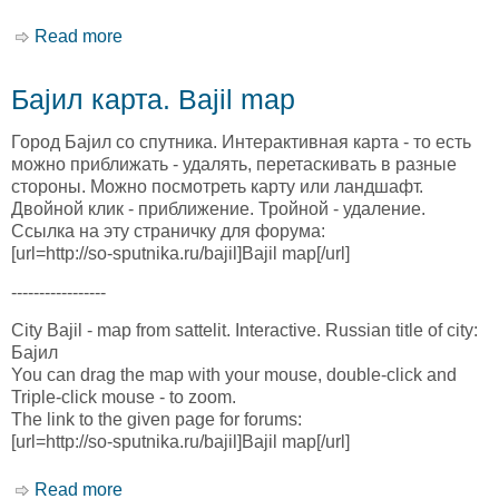
Read more
about Аль-Мукалла карта. Al Mukalla map
Баjил карта. Bajil map
Город Баjил со спутника. Интерактивная карта - то есть
можно приближать - удалять, перетаскивать в разные
стороны. Можно посмотреть карту или ландшафт.
Двойной клик - приближение. Тройной - удаление.
Ссылка на эту страничку для форума:
[url=http://so-sputnika.ru/bajil]Bajil map[/url]
-----------------
City Bajil - map from sattelit. Interactive. Russian title of city:
Баjил
You can drag the map with your mouse, double-click and
Triple-click mouse - to zoom.
The link to the given page for forums:
[url=http://so-sputnika.ru/bajil]Bajil map[/url]
Read more
about Баjил карта. Bajil map