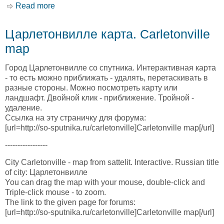
Read more
about Чристиана карта. Christiana map
Царлетонвилле карта. Carletonville
map
Город Царлетонвилле со спутника. Интерактивная карта
- то есть можно приближать - удалять, перетаскивать в
разные стороны. Можно посмотреть карту или
ландшафт. Двойной клик - приближение. Тройной -
удаление.
Ссылка на эту страничку для форума:
[url=http://so-sputnika.ru/carletonville]Carletonville map[/url]
-----------------
City Carletonville - map from sattelit. Interactive. Russian title
of city: Царлетонвилле
You can drag the map with your mouse, double-click and
Triple-click mouse - to zoom.
The link to the given page for forums:
[url=http://so-sputnika.ru/carletonville]Carletonville map[/url]