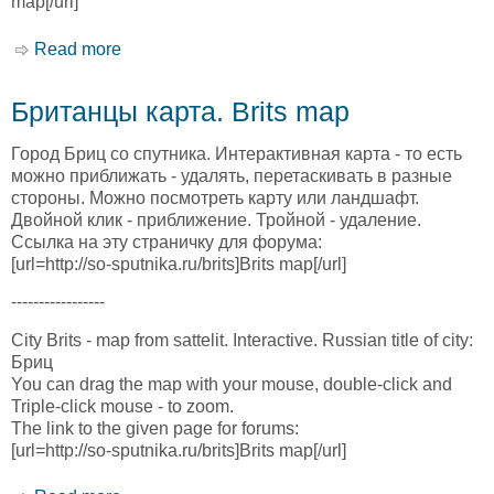
map[/url]
Read more
about Бронхорсцпруит карта. Bronkhorstspruit
map
Британцы карта. Brits map
Город Бриц со спутника. Интерактивная карта - то есть
можно приближать - удалять, перетаскивать в разные
стороны. Можно посмотреть карту или ландшафт.
Двойной клик - приближение. Тройной - удаление.
Ссылка на эту страничку для форума:
[url=http://so-sputnika.ru/brits]Brits map[/url]
-----------------
City Brits - map from sattelit. Interactive. Russian title of city:
Бриц
You can drag the map with your mouse, double-click and
Triple-click mouse - to zoom.
The link to the given page for forums:
[url=http://so-sputnika.ru/brits]Brits map[/url]