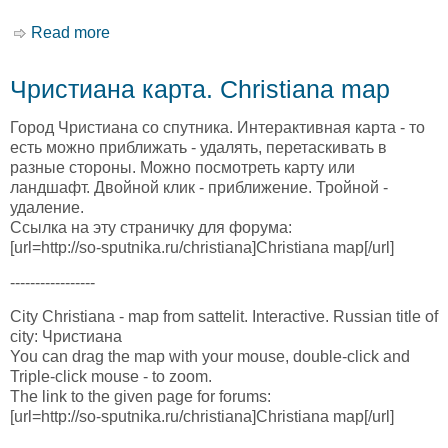
Read more
about Црадоцк карта. Cradock map
Чристиана карта. Christiana map
Город Чристиана со спутника. Интерактивная карта - то
есть можно приближать - удалять, перетаскивать в
разные стороны. Можно посмотреть карту или
ландшафт. Двойной клик - приближение. Тройной -
удаление.
Ссылка на эту страничку для форума:
[url=http://so-sputnika.ru/christiana]Christiana map[/url]
-----------------
City Christiana - map from sattelit. Interactive. Russian title of
city: Чристиана
You can drag the map with your mouse, double-click and
Triple-click mouse - to zoom.
The link to the given page for forums:
[url=http://so-sputnika.ru/christiana]Christiana map[/url]