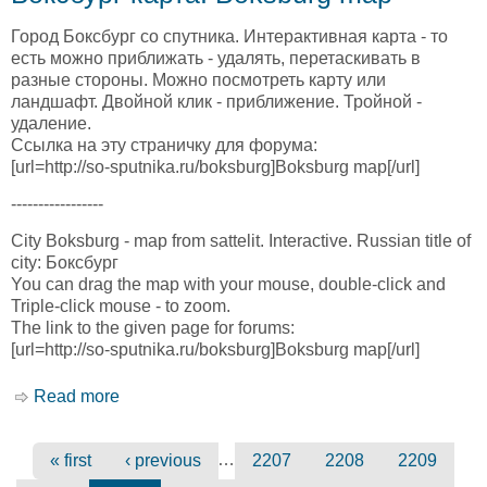
Город Боксбург со спутника. Интерактивная карта - то
есть можно приближать - удалять, перетаскивать в
разные стороны. Можно посмотреть карту или
ландшафт. Двойной клик - приближение. Тройной -
удаление.
Ссылка на эту страничку для форума:
[url=http://so-sputnika.ru/boksburg]Boksburg map[/url]
-----------------
City Boksburg - map from sattelit. Interactive. Russian title of
city: Боксбург
You can drag the map with your mouse, double-click and
Triple-click mouse - to zoom.
The link to the given page for forums:
[url=http://so-sputnika.ru/boksburg]Boksburg map[/url]
Read more
about Боксбург карта. Boksburg map
…
« first
‹ previous
2207
2208
2209
Pages