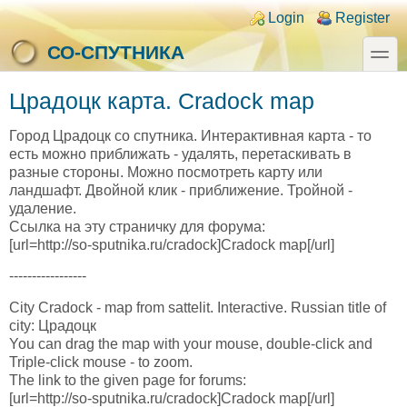
Skip to main content
Skip to search
Login links
Login
Register
toggle
СО-СПУТНИКА
Црадоцк карта. Cradock map
Город Црадоцк со спутника. Интерактивная карта - то
есть можно приближать - удалять, перетаскивать в
разные стороны. Можно посмотреть карту или
ландшафт. Двойной клик - приближение. Тройной -
удаление.
Ссылка на эту страничку для форума:
[url=http://so-sputnika.ru/cradock]Cradock map[/url]
-----------------
City Cradock - map from sattelit. Interactive. Russian title of
city: Црадоцк
You can drag the map with your mouse, double-click and
Triple-click mouse - to zoom.
The link to the given page for forums:
[url=http://so-sputnika.ru/cradock]Cradock map[/url]