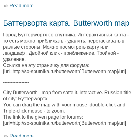
Read more
about Царлетонвилле карта. Carletonville map
Баттерворта карта. Butterworth map
Город Буттерwортх со спутника. Интерактивная карта -
то есть можно приближать - удалять, перетаскивать в
разные стороны. Можно посмотреть карту или
ландшафт. Двойной клик - приближение. Тройной -
удаление.
Ссылка на эту страничку для форума:
[url=http://so-sputnika.ru/butterworth]Butterworth map[/url]
-----------------
City Butterworth - map from sattelit. Interactive. Russian title
of city: Буттерwортх
You can drag the map with your mouse, double-click and
Triple-click mouse - to zoom.
The link to the given page for forums:
[url=http://so-sputnika.ru/butterworth]Butterworth map[/url]
Read more
about Баттерворта карта. Butterworth map