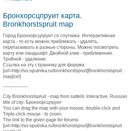
Бронхорсцпруит карта.
Bronkhorstspruit map
Город Бронхорсцпруит со спутника. Интерактивная
карта - то есть можно приближать - удалять,
перетаскивать в разные стороны. Можно посмотреть
карту или ландшафт. Двойной клик - приближение.
Тройной - удаление.
Ссылка на эту страничку для форума:
[url=http://so-sputnika.ru/bronkhorstspruit]Bronkhorstspruit
map[/url]
-----------------
City Bronkhorstspruit - map from sattelit. Interactive. Russian
title of city: Бронхорсцпруит
You can drag the map with your mouse, double-click and
Triple-click mouse - to zoom.
The link to the given page for forums:
[url=http://so-sputnika.ru/bronkhorstspruit]Bronkhorstspruit