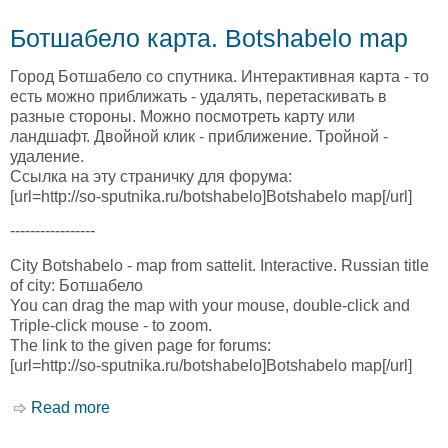
Ботшабело карта. Botshabelo map
Город Ботшабело со спутника. Интерактивная карта - то
есть можно приближать - удалять, перетаскивать в
разные стороны. Можно посмотреть карту или
ландшафт. Двойной клик - приближение. Тройной -
удаление.
Ссылка на эту страничку для форума:
[url=http://so-sputnika.ru/botshabelo]Botshabelo map[/url]
-----------------
City Botshabelo - map from sattelit. Interactive. Russian title
of city: Ботшабело
You can drag the map with your mouse, double-click and
Triple-click mouse - to zoom.
The link to the given page for forums:
[url=http://so-sputnika.ru/botshabelo]Botshabelo map[/url]
Read more
about Ботшабело карта. Botshabelo map