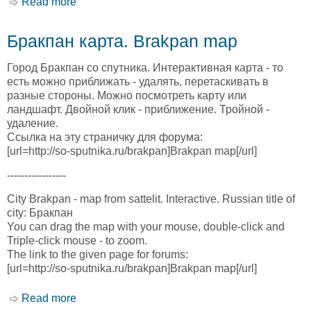
Read more
about Британцы карта. Brits map
Бракпан карта. Brakpan map
Город Бракпан со спутника. Интерактивная карта - то
есть можно приближать - удалять, перетаскивать в
разные стороны. Можно посмотреть карту или
ландшафт. Двойной клик - приближение. Тройной -
удаление.
Ссылка на эту страничку для форума:
[url=http://so-sputnika.ru/brakpan]Brakpan map[/url]
-----------------
City Brakpan - map from sattelit. Interactive. Russian title of
city: Бракпан
You can drag the map with your mouse, double-click and
Triple-click mouse - to zoom.
The link to the given page for forums:
[url=http://so-sputnika.ru/brakpan]Brakpan map[/url]
Read more
about Бракпан карта. Brakpan map