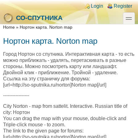
Skip to main content
Skip to search
Login links
Login
Register
toggle
СО-СПУТНИКА
You are here
Home
»
Нортон карта. Norton map
Нортон карта. Norton map
Город Нортон со спутника. Интерактивная карта - то есть
можно приближать - удалять, перетаскивать в разные
стороны. Можно посмотреть карту или ландшафт.
Двойной клик - приближение. Тройной - удаление.
Ссылка на эту страничку для форума:
[url=http://so-sputnika.ru/norton]Norton map[/url]
-----------------
City Norton - map from sattelit. Interactive. Russian title of
city: Нортон
You can drag the map with your mouse, double-click and
Triple-click mouse - to zoom.
The link to the given page for forums:
[url=http://so-sputnika.ru/norton]Norton map[/url]