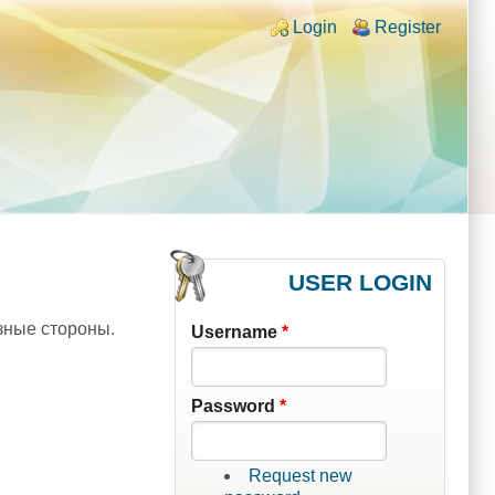
Login links
Login
Register
USER LOGIN
азные стороны.
Username
*
Password
*
Request new