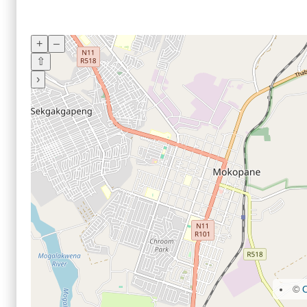
+
–
⇧
›
©