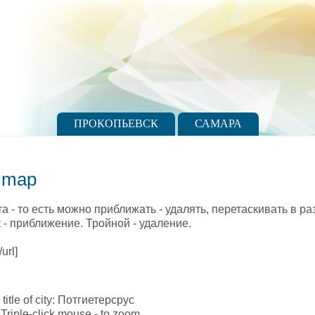
ПРОКОПЬЕВСК
САМАРА
s map
а - то есть можно приближать - удалять, перетаскивать в р
- приближение. Тройной - удаление.
url]
 title of city: Потгиетерсрус
Triple-click mouse - to zoom.