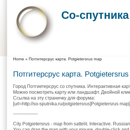
Skip to main content
Skip to search
Со-спутника
Main menu
You are here
Home
»
Потгитерсрус карта. Potgietersrus map
Потгитерсрус карта. Potgietersru
Город Потгиетерсрус со спутника. Интерактивная карт
Можно посмотреть карту или ландшафт. Двойной клик 
Ссылка на эту страничку для форума:
[url=http://so-sputnika.ru/potgietersrus]Potgietersrus map[/
-----------------
City Potgietersrus - map from sattelit. Interactive. Russian
You can drag the map with your mouse, double-click and 