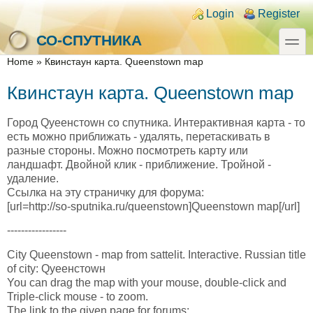
Skip to main content
Skip to search
Login links
Login
Register
toggle
СО-СПУТНИКА
You are here
Home
»
Квинстаун карта. Queenstown map
Квинстаун карта. Queenstown map
Город Qуеенстоwн со спутника. Интерактивная карта - то
есть можно приближать - удалять, перетаскивать в
разные стороны. Можно посмотреть карту или
ландшафт. Двойной клик - приближение. Тройной -
удаление.
Ссылка на эту страничку для форума:
[url=http://so-sputnika.ru/queenstown]Queenstown map[/url]
-----------------
City Queenstown - map from sattelit. Interactive. Russian title
of city: Qуеенстоwн
You can drag the map with your mouse, double-click and
Triple-click mouse - to zoom.
The link to the given page for forums: