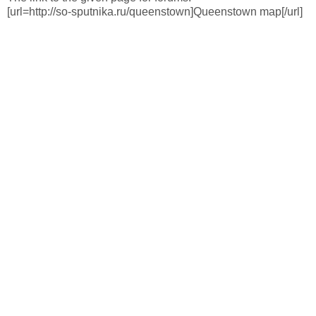
[url=http://so-sputnika.ru/queenstown]Queenstown map[/url]