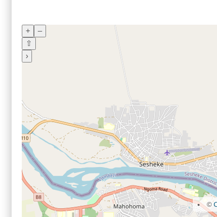
+
–
⇧
›
©