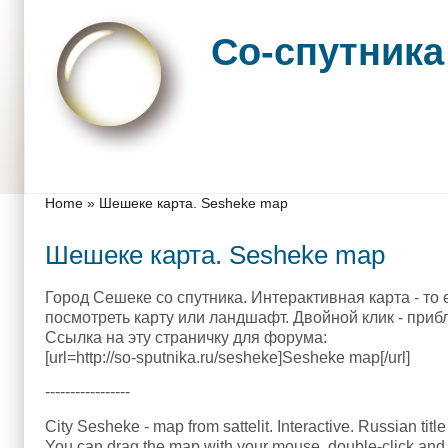
Skip to main content
Skip to search
Со-спутника
Main menu
You are here
Home
»
Шешеке карта. Sesheke map
Шешеке карта. Sesheke map
Город Сешеке со спутника. Интерактивная карта - то
посмотреть карту или ландшафт. Двойной клик - приб
Ссылка на эту страничку для форума:
[url=http://so-sputnika.ru/sesheke]Sesheke map[/url]
-----------------
City Sesheke - map from sattelit. Interactive. Russian titl
You can drag the map with your mouse, double-click and 