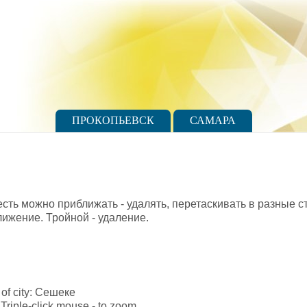
ПРОКОПЬЕВСК
САМАРА
 есть можно приближать - удалять, перетаскивать в разные 
лижение. Тройной - удаление.
e of city: Сешеке
Triple-click mouse - to zoom.