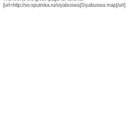
[url=http://so-sputnika.ru/siyabuswa]Siyabuswa map[/url]