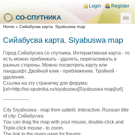
Skip to main content
Skip to search
Login links
Login
Register
toggle
СО-СПУТНИКА
You are here
Home
»
Сийабусва карта. Siyabuswa map
Сийабусва карта. Siyabuswa map
Город Сийабусwа со спутника. Интерактивная карта - то
есть можно приближать - удалять, перетаскивать в
разные стороны. Можно посмотреть карту или
ландшафт. Двойной клик - приближение. Тройной -
удаление.
Ссылка на эту страничку для форума:
[url=http://so-sputnika.ru/siyabuswa]Siyabuswa map[/url]
-----------------
City Siyabuswa - map from sattelit. Interactive. Russian title
of city: Сийабусwа
You can drag the map with your mouse, double-click and
Triple-click mouse - to zoom.
The link to the given page for forums: