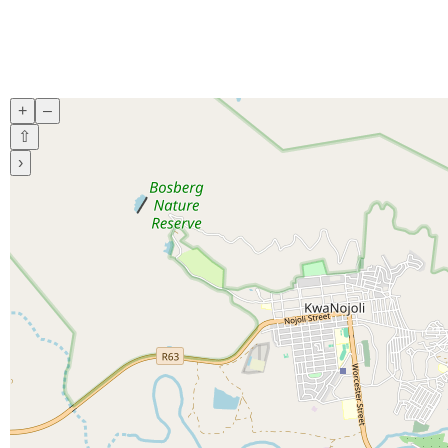
+
–
⇧
›