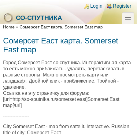
Skip to main content
Skip to search
Login links
Login
Register
toggle
СО-СПУТНИКА
You are here
Home
»
Сомерсет Еаст карта. Somerset East map
Сомерсет Еаст карта. Somerset
East map
Город Сомерсет Еаст со спутника. Интерактивная карта -
то есть можно приближать - удалять, перетаскивать в
разные стороны. Можно посмотреть карту или
ландшафт. Двойной клик - приближение. Тройной -
удаление.
Ссылка на эту страничку для форума:
[url=http://so-sputnika.ru/somerset east]Somerset East
map[/url]
-----------------
City Somerset East - map from sattelit. Interactive. Russian
title of city: Сомерсет Еаст