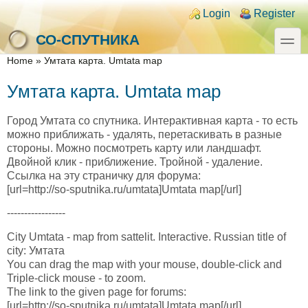
Skip to main content
Skip to search
Login links
Login
Register
toggle
СО-СПУТНИКА
You are here
Home
»
Умтата карта. Umtata map
Умтата карта. Umtata map
Город Умтата со спутника. Интерактивная карта - то есть
можно приближать - удалять, перетаскивать в разные
стороны. Можно посмотреть карту или ландшафт.
Двойной клик - приближение. Тройной - удаление.
Ссылка на эту страничку для форума:
[url=http://so-sputnika.ru/umtata]Umtata map[/url]
-----------------
City Umtata - map from sattelit. Interactive. Russian title of
city: Умтата
You can drag the map with your mouse, double-click and
Triple-click mouse - to zoom.
The link to the given page for forums:
[url=http://so-sputnika.ru/umtata]Umtata map[/url]