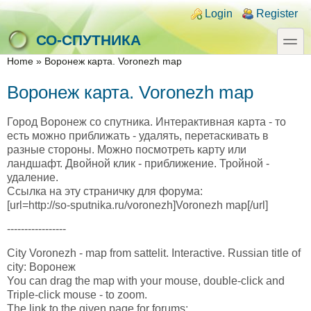
Skip to main content
Skip to search
Login links
Login
Register
toggle
СО-СПУТНИКА
You are here
Home
»
Воронеж карта. Voronezh map
Воронеж карта. Voronezh map
Город Воронеж со спутника. Интерактивная карта - то
есть можно приближать - удалять, перетаскивать в
разные стороны. Можно посмотреть карту или
ландшафт. Двойной клик - приближение. Тройной -
удаление.
Ссылка на эту страничку для форума:
[url=http://so-sputnika.ru/voronezh]Voronezh map[/url]
-----------------
City Voronezh - map from sattelit. Interactive. Russian title of
city: Воронеж
You can drag the map with your mouse, double-click and
Triple-click mouse - to zoom.
The link to the given page for forums: