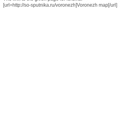
[url=http://so-sputnika.ru/voronezh]Voronezh map[/url]