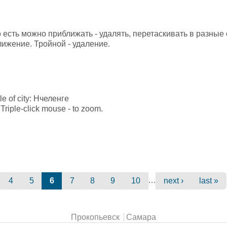
о есть можно приближать - удалять, перетаскивать в разны
лижение. Тройной - удаление.
tle of city: Нчеленге
Triple-click mouse - to zoom.
…
4
5
6
7
8
9
10
next ›
last »
Прокопьевск
Самара