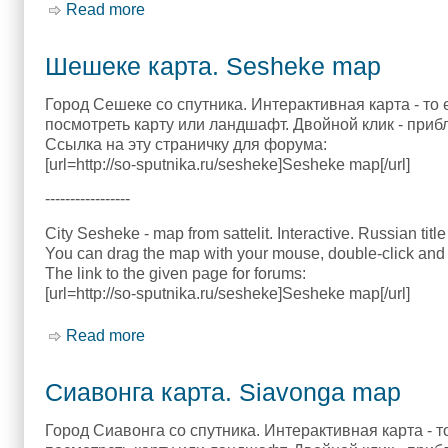
Read more
about Самфя карта. Samfya map
Шешеке карта. Sesheke map
Город Сешеке со спутника. Интерактивная карта - то
посмотреть карту или ландшафт. Двойной клик - приб
Ссылка на эту страничку для форума:
[url=http://so-sputnika.ru/sesheke]Sesheke map[/url]
-----------------
City Sesheke - map from sattelit. Interactive. Russian titl
You can drag the map with your mouse, double-click and 
The link to the given page for forums:
[url=http://so-sputnika.ru/sesheke]Sesheke map[/url]
Read more
about Шешеке карта. Sesheke map
Сиавонга карта. Siavonga map
Город Сиавонга со спутника. Интерактивная карта - 