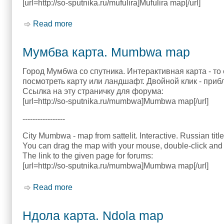
[url=http://so-sputnika.ru/mufulira]Mufulira map[/url]
Read more
about Муфулире карта. Mufulira map
Мумбва карта. Mumbwa map
Город Мумбwа со спутника. Интерактивная карта - то
посмотреть карту или ландшафт. Двойной клик - приб
Ссылка на эту страничку для форума:
[url=http://so-sputnika.ru/mumbwa]Mumbwa map[/url]
-----------------
City Mumbwa - map from sattelit. Interactive. Russian titl
You can drag the map with your mouse, double-click and 
The link to the given page for forums:
[url=http://so-sputnika.ru/mumbwa]Mumbwa map[/url]
Read more
about Мумбва карта. Mumbwa map
Ндола карта. Ndola map