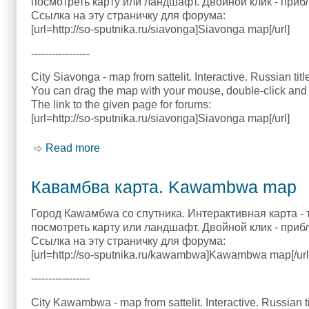
посмотреть карту или ландшафт. Двойной клик - приб
Ссылка на эту страничку для форума:
[url=http://so-sputnika.ru/siavonga]Siavonga map[/url]
-----------------
City Siavonga - map from sattelit. Interactive. Russian tit
You can drag the map with your mouse, double-click and 
The link to the given page for forums:
[url=http://so-sputnika.ru/siavonga]Siavonga map[/url]
Read more
about Сиавонга карта. Siavonga map
Кавамбва карта. Kawambwa map
Город Каwамбwа со спутника. Интерактивная карта - 
посмотреть карту или ландшафт. Двойной клик - приб
Ссылка на эту страничку для форума:
[url=http://so-sputnika.ru/kawambwa]Kawambwa map[/url
-----------------
City Kawambwa - map from sattelit. Interactive. Russian t