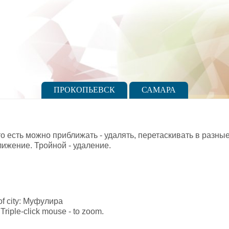
ПРОКОПЬЕВСК
САМАРА
то есть можно приближать - удалять, перетаскивать в разн
лижение. Тройной - удаление.
e of city: Муфулира
Triple-click mouse - to zoom.