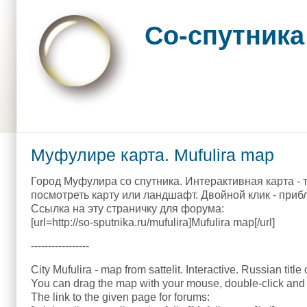
Skip to main content
Skip to search
Со-спутника
Main menu
Муфулире карта. Mufulira map
Город Муфулира со спутника. Интерактивная карта - 
посмотреть карту или ландшафт. Двойной клик - приб
Ссылка на эту страничку для форума:
[url=http://so-sputnika.ru/mufulira]Mufulira map[/url]
-----------------
City Mufulira - map from sattelit. Interactive. Russian titl
You can drag the map with your mouse, double-click and 
The link to the given page for forums: