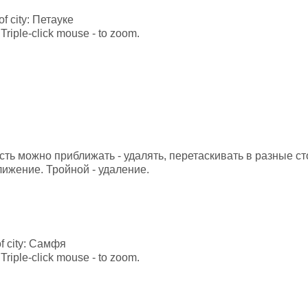
 of city: Петауке
Triple-click mouse - to zoom.
есть можно приближать - удалять, перетаскивать в разные 
лижение. Тройной - удаление.
 of city: Самфя
Triple-click mouse - to zoom.