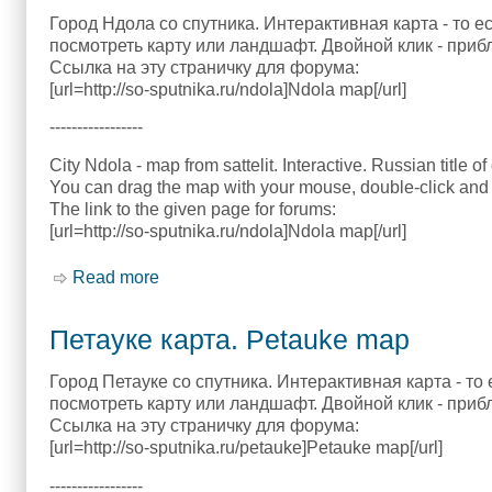
Город Ндола со спутника. Интерактивная карта - то 
посмотреть карту или ландшафт. Двойной клик - приб
Ссылка на эту страничку для форума:
[url=http://so-sputnika.ru/ndola]Ndola map[/url]
-----------------
City Ndola - map from sattelit. Interactive. Russian title of
You can drag the map with your mouse, double-click and 
The link to the given page for forums:
[url=http://so-sputnika.ru/ndola]Ndola map[/url]
Read more
about Ндола карта. Ndola map
Петауке карта. Petauke map
Город Петауке со спутника. Интерактивная карта - то
посмотреть карту или ландшафт. Двойной клик - приб
Ссылка на эту страничку для форума:
[url=http://so-sputnika.ru/petauke]Petauke map[/url]
-----------------