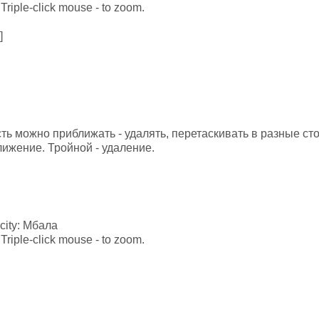
Triple-click mouse - to zoom.
]
есть можно приближать - удалять, перетаскивать в разные с
лижение. Тройной - удаление.
f city: Мбала
Triple-click mouse - to zoom.