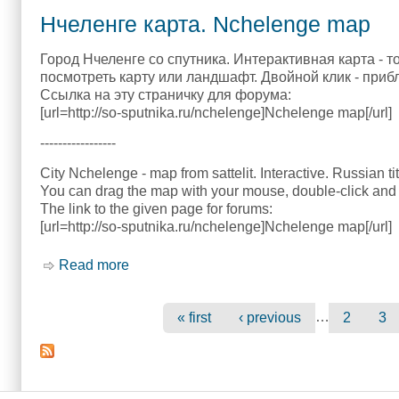
Нчеленге карта. Nchelenge map
Город Нчеленге со спутника. Интерактивная карта - т
посмотреть карту или ландшафт. Двойной клик - приб
Ссылка на эту страничку для форума:
[url=http://so-sputnika.ru/nchelenge]Nchelenge map[/url]
-----------------
City Nchelenge - map from sattelit. Interactive. Russian ti
You can drag the map with your mouse, double-click and 
The link to the given page for forums:
[url=http://so-sputnika.ru/nchelenge]Nchelenge map[/url]
Read more
about Нчеленге карта. Nchelenge map
…
« first
‹ previous
2
3
Pages
Main menu