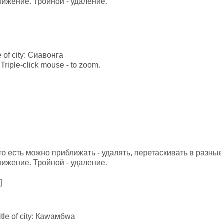
лижение. Тройной - удаление.
le of city: Сиавонга
Triple-click mouse - to zoom.
то есть можно приближать - удалять, перетаскивать в разн
лижение. Тройной - удаление.
]
itle of city: Каwамбwа