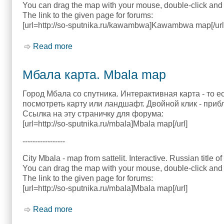
You can drag the map with your mouse, double-click and 
The link to the given page for forums:
[url=http://so-sputnika.ru/kawambwa]Kawambwa map[/url
Read more
about Кавамбва карта. Kawambwa map
Мбала карта. Mbala map
Город Мбала со спутника. Интерактивная карта - то 
посмотреть карту или ландшафт. Двойной клик - приб
Ссылка на эту страничку для форума:
[url=http://so-sputnika.ru/mbala]Mbala map[/url]
-----------------
City Mbala - map from sattelit. Interactive. Russian title o
You can drag the map with your mouse, double-click and 
The link to the given page for forums:
[url=http://so-sputnika.ru/mbala]Mbala map[/url]
Read more
about Мбала карта. Mbala map