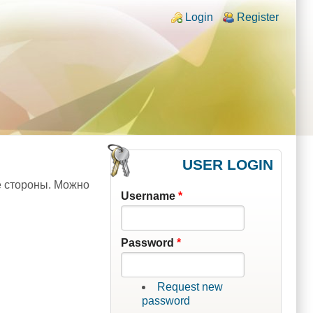
Login links
Login
Register
USER LOGIN
ые стороны. Можно
Username
*
Password
*
Request new
password