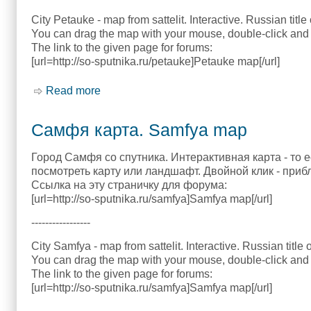
City Petauke - map from sattelit. Interactive. Russian title
You can drag the map with your mouse, double-click and 
The link to the given page for forums:
[url=http://so-sputnika.ru/petauke]Petauke map[/url]
Read more
about Петауке карта. Petauke map
Самфя карта. Samfya map
Город Самфя со спутника. Интерактивная карта - то 
посмотреть карту или ландшафт. Двойной клик - приб
Ссылка на эту страничку для форума:
[url=http://so-sputnika.ru/samfya]Samfya map[/url]
-----------------
City Samfya - map from sattelit. Interactive. Russian title
You can drag the map with your mouse, double-click and 
The link to the given page for forums:
[url=http://so-sputnika.ru/samfya]Samfya map[/url]