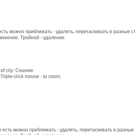
 есть можно приближать - удалять, перетаскивать в разные 
лижение. Тройной - удаление.
e of city: Сешеке
Triple-click mouse - to zoom.
то есть можно приближать - удалять, перетаскивать в разны